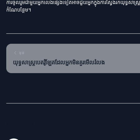
ការចូលរួមជាមួយអ្នកលេងផ្សេងទៀតអាចជួយអ្នកក្នុងការស្វែងរកយុទ្ធសាស្ត្
កំណែបន្ថែម។
មុន
យុទ្ធសាស្ត្របេតរ៉ូឡែតដែលអ្នកមិនគួរមើលរំលង
មតិអ្នកប្រើ