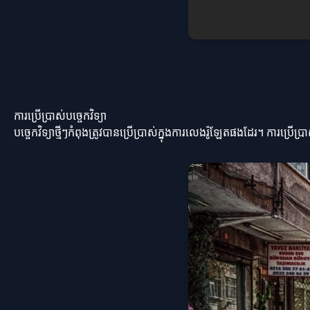
ការប្រើប្រាស់បច្ចេកវិទ្យា
បច្ចេកវិទ្យាថ្មីៗកំពុងត្រូវបានប្រើប្រាស់ក្នុងការលេងរ៉ូឡែតផងដែរ។ ការប្រើប