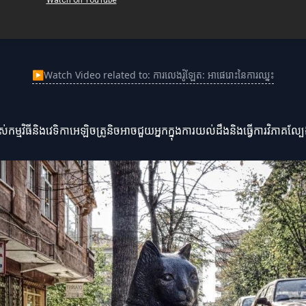
▶
Watch Video related to: ការលេងរ៉ូឡែត: អាផេរោះនៃការឈ្នះ
្រាស់កម្មវិធីនិងវេទិកាអេឡិចត្រូនិចអាចជួយអ្នកក្នុងការយល់ដឹងនិងធ្វើការវិភាគល្ប