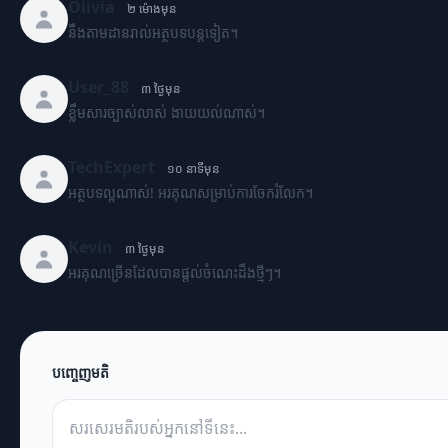
Olivia
២ ម៉ោងមុន
នឹងតាមដានរាល់អត្ថបទបន្តទៀត។
User_88
៣ ថ្ងៃមុន
ខ្លឹមសារច្បាស់លាស់ ងាយយល់ណាស់។
TechExpert
១០ នាទីមុន
អត្ថបទល្អណាស់! អរគុណសម្រាប់ការចែករំលែក។
Kevin
៣ ថ្ងៃមុន
អរគុណច្រើនដែលបានផ្តល់ចំណេះដឹងថ្មីៗ។
បញ្ចេញមតិ