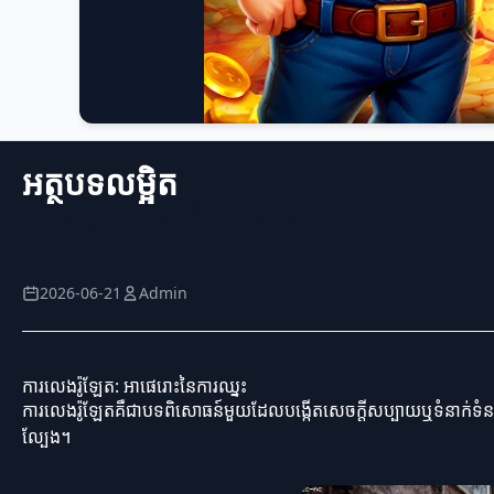
អត្ថបទលម្អិត
ការលេងរ៉ូឡែត: អាផេរោះ
2026-06-21
Admin
ការលេងរ៉ូឡែត: អាផេរោះនៃការឈ្នះ
ការលេងរ៉ូឡែតគឺជាបទពិសោធន៍មួយដែលបង្កើតសេចក្តីសប្បាយឬទំនាក់ទំនងសង្
ល្បែង។