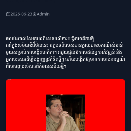
2026-06-23
Admin
ផលប៉ះពាល់នៃអត្ថបទពិសេសលើការបង្កើតមាតិការថ្មី
នៅក្នុងសម័យឌីជីថលនេះ អត្ថបទពិសេសបានក្លាយជាឧបករណ៍សំខាន់
មួយសម្រាប់ការបង្កើតមាតិកា។ វាជួយផ្តល់ឱកាសដល់អ្នកអភិវឌ្ឍន៍ និង
អ្នកសរសេរដើម្បីបង្ហាញនូវគំនិតថ្មីៗ ហើយបង្កើតឱ្យមានការចាប់អារម្មណ៍
ពីសាមញ្ញដល់សារព័ត៌មានសម័យថ្មី។