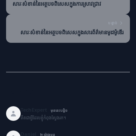
សារៈសំខាន់នៃអត្ថបទពិសេសក្នុងការស្រាវជ្រាវ
បន្ទាប់
សារៈសំខាន់នៃអត្ថបទពិសេសក្នុងសារព័ត៌មានមូដម៉ូឌើរ
មតិអ្នកប្រើ
TechExpert
មុននេះបន្តិច
ពិតជាអ្វីដែលខ្ញុំកំពុងស្វែងរក។
Daniel
២ ម៉ោងមុន