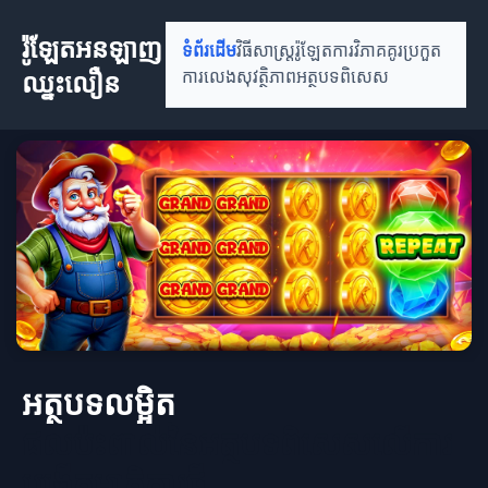
រ៉ូឡែតអនឡាញ
ទំព័រដើម
វិធីសាស្រ្តរ៉ូឡែត
ការវិភាគគូរប្រកួត
ឈ្នះលឿន
ការលេងសុវត្ថិភាព
អត្ថបទពិសេស
អត្ថបទលម្អិត
ផលប៉ះពាល់នៃអត្ថបទពិសេសលើការ
បង្កើតមាតិការថ្មី