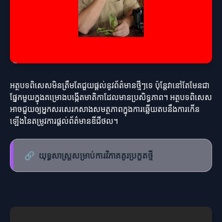
អត្ថបទពិសេសមិនត្រឹមតែជួយផ្តល់នូវព័ត៌មានថ្មីៗទេ ប៉ុន្តែវានៅតែមែនជា
ផ្នែកមួយក្នុងគម្រោងបង្កើតមាតិកាដែលមានប្រសិទ្ធភាព។ អត្ថបទពិសេស
អាចជួយឲ្យអ្នកសរសេរកសាងសមត្ថភាពក្នុងការឆ្លើយតបនឹងការកើន
ឡើងនៃតម្រូវការផ្តល់ព័ត៌មានឌីជីថល។
🔗
យុទ្ធសាស្ត្រសម្រាប់ការវិភាគគូរប្រកួតថ្មី