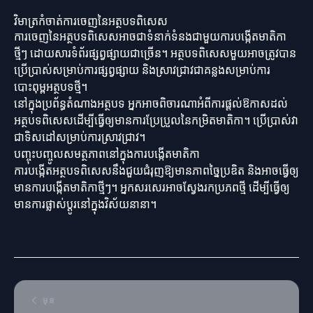
វិមាត្រកំចាត់ការចេញនៃអត្ថបទពិសេស
ការចេញនៃអត្ថបទពិសេសអាចជាទំនាក់ទំនងជាមួយការបង្កើតមាតិកា
ថ្មីៗ ដោយសារទំព័រ​ផ្សព្វផ្សាយជាច្រើន។ អត្ថបទពិសេសមួយអាចត្រូវបាន
ប្រើប្រាស់សម្រាប់ការផ្សព្វផ្សាយ និងស្រាវជ្រាវជាគន្លងសម្រាប់ការ
បោះពុម្ពអត្ថបទថ្មី។
នៅក្នុងប្រព័ន្ធតំណាងអត្ថបទ អ្នកអាចពិចារណាអំពីការផ្តល់ឱកាសដល់
អត្ថបទពិសេសដើម្បីធ្វើឲ្យមានការប្រែប្រួលនៃកម្រិតមាតិកា។ ប្រើប្រាស់វា
ជាទិសដៅសម្រាប់ការស្រាវជ្រាវ។
បញ្ចុះបញ្ចូលសមត្ថភាពនៅក្នុងការបង្កើតមាតិកា
ការបង្កើតអត្ថបទពិសេសនឹងជួយជំរុញឱ្យមានភាពច្នៃប្រឌិត និងអាចធ្វើឲ្យ
មានការបង្កើតមាតិកាថ្មីៗ។ អ្នកសរសេរអាចស្វែងរកប្រភពថ្មី ដើម្បីធ្វើឲ្យ
មានការផ្លាស់ប្តូរនៅក្នុងវិស័យនានា។
មុន