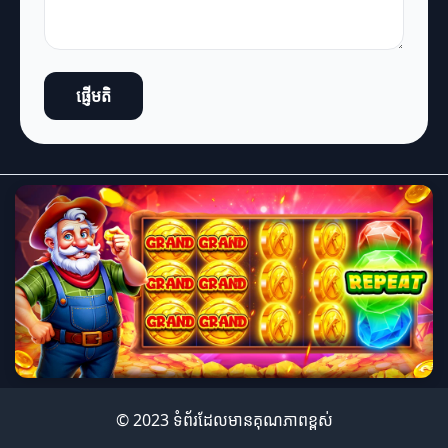
ផ្ញើមតិ
© 2023 ទំព័រដែលមានគុណភាពខ្ពស់