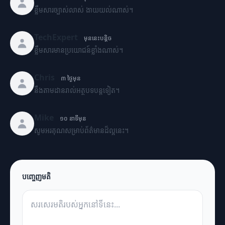
ខ្លឹមសារច្បាស់លាស់ ងាយយល់ណាស់។
TechExpert
មុននេះបន្តិច
ខ្លឹមសារមានប្រយោជន៍ខ្លាំងណាស់។
Chris
៣ ថ្ងៃមុន
នឹងតាមដានរាល់អត្ថបទបន្តទៀត។
Mike
១០ នាទីមុន
សូមអរគុណសម្រាប់ព័ត៌មានដ៏ល្អនេះ។
បញ្ចេញមតិ