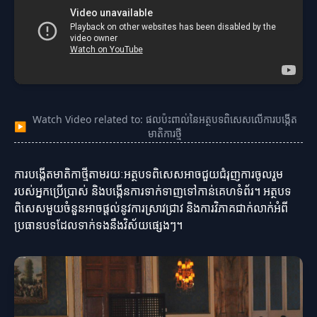
Watch Video related to: ផលប៉ះពាល់នៃអត្ថបទពិសេសលើការបង្កើត
▶
មាតិការថ្មី
ការបង្កើតមាតិកាថ្មីតាមរយៈអត្ថបទពិសេសអាចជួយជំរុញការចូលរួម
របស់អ្នកប្រើប្រាស់ និងបង្កើនការទាក់ទាញទៅកាន់គេហទំព័រ។ អត្ថបទ
ពិសេសមួយចំនួនអាចផ្តល់នូវការស្រាវជ្រាវ និងការវិភាគជាក់លាក់អំពី
ប្រធានបទដែលទាក់ទងនឹងវិស័យផ្សេងៗ។