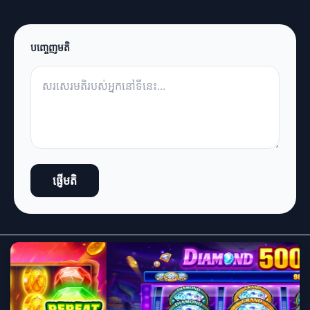
បញ្ចេញមតិ
ផ្ញើមតិ