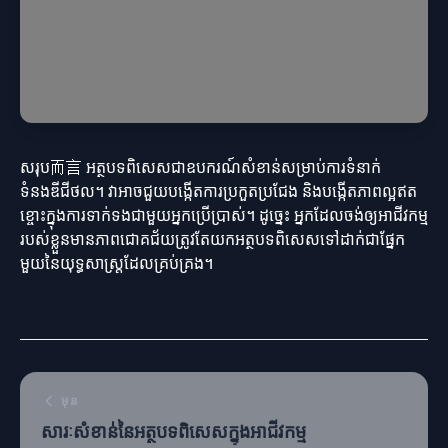
សរុប而言 អត្ថបទពិសេសជាឧបករណ៍សំខាន់សម្រាប់ការទំនាក់
ទំនងឌីជីថល។ វាអាចជួយបង្កើតការប្រកួតប្រជែង និងបង្កើតភាពល្អឥត
ខ្ចោះក្នុងការទាក់ទងជាមួយអ្នកប្រើប្រាស់។ ដូច្នេះ អ្នកដែលចង់ឲ្យអាជីវកម្ម
របស់ខ្លួនមានភាពជោគជ័យត្រូវតែយកអត្ថបទពិសេសទៅដាក់ជាផ្នែក
មួយនៃយុទ្ធសាស្ត្រដែលគ្រប់គ្រង។
មុន
សារៈសំខាន់នៃអត្ថបទពិសេសក្នុងអាជីវកម្ម