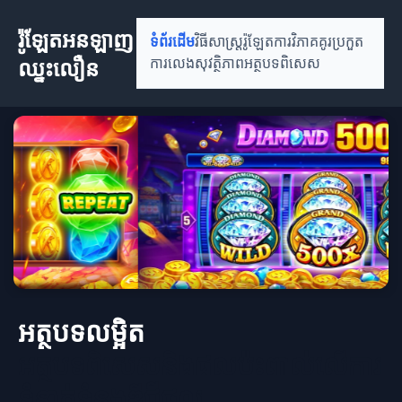
រ៉ូឡែតអនឡាញ
ទំព័រដើម
វិធីសាស្រ្តរ៉ូឡែត
ការវិភាគគូរប្រកួត
ឈ្នះលឿន
ការលេងសុវត្ថិភាព
អត្ថបទពិសេស
អត្ថបទលម្អិត
អត្ថបទពិសេសនិងផលប៉ះពាល់លើការ
ទំនាក់ទំនងឌីជីថល