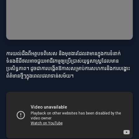
ការយល់ដឹងពីអត្ថបទពិសេស និងមុខងារដែលវាមានក្នុងការទំនាក់
ទំនងឌីជីថលអាចជួយអាជីវកម្មឲ្យប្រើប្រាស់យុទ្ធសាស្ត្រដែលមាន
ប្រសិទ្ធភាព។ ដូចជាការបង្កើតឱកាសសម្រាប់ការសហការនិងការបង្ហោះ
ព័ត៌មានថ្មីៗក្នុងពេលវេលាទាន់សម័យ។