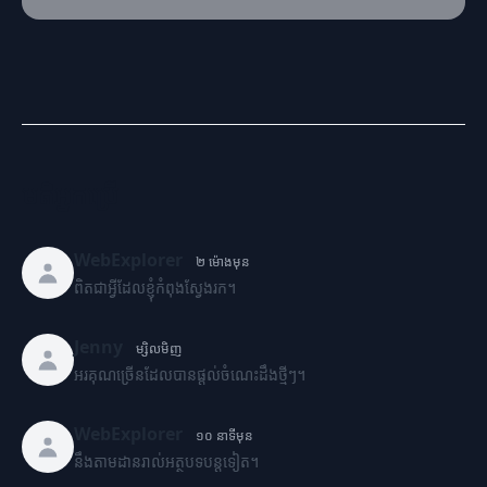
មតិអ្នកប្រើ
WebExplorer
២ ម៉ោងមុន
ពិតជាអ្វីដែលខ្ញុំកំពុងស្វែងរក។
Jenny
ម្សិលមិញ
អរគុណច្រើនដែលបានផ្តល់ចំណេះដឹងថ្មីៗ។
WebExplorer
១០ នាទីមុន
នឹងតាមដានរាល់អត្ថបទបន្តទៀត។