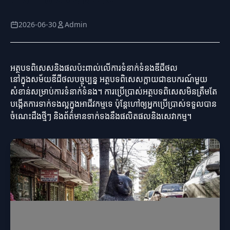
2026-06-30
Admin
អត្ថបទពិសេសនិងផលប៉ះពាល់លើការទំនាក់ទំនងឌីជីថល
នៅក្នុងសម័យឌីជីថលបច្ចុប្បន្ន អត្ថបទពិសេសក្លាយជាឧបករណ៍មួយ
សំខាន់សម្រាប់ការទំនាក់ទំនង។ ការប្រើប្រាស់អត្ថបទពិសេសមិនត្រឹមតែ
បង្កើតការទាក់ទងល្អក្នុងអាជីវកម្មទេ ប៉ុន្តែហៅឲ្យអ្នកប្រើប្រាស់ទទួលបាន
ចំណេះដឹងថ្មីៗ និងព័ត៌មានទាក់ទងនឹងផលិតផលនិងសេវាកម្ម។