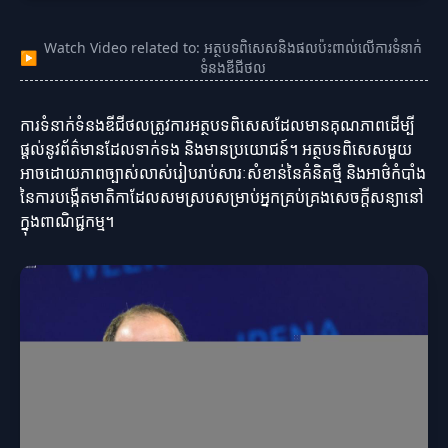
Watch Video related to: អត្ថបទពិសេសនិងផលប៉ះពាល់លើការទំនាក់
▶
ទំនងឌីជីថល
ការទំនាក់ទំនងឌីជីថលត្រូវការអត្ថបទពិសេសដែលមានគុណភាពដើម្បី
ផ្តល់នូវព័ត៌មានដែលទាក់ទង និងមានប្រយោជន៍។ អត្ថបទពិសេសមួយ
អាចដោយភាពច្បាស់លាស់រៀបរាប់សារៈសំខាន់នៃគំនិតថ្មី និងអាថ៌កំបាំង
នៃការបង្កើតមាតិកាដែលសមស្របសម្រាប់អ្នកគ្រប់គ្រងសេចក្តីសន្យានៅ
ក្នុងពាណិជ្ជកម្ម។