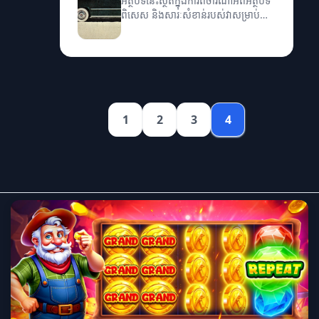
អត្ថបទនេះស្ថិតក្នុងការពិចារណាអំពីអត្ថបទ
ពិសេស និងសារៈសំខាន់របស់វាសម្រាប់ក្រុម
ហ៊ុន។
1
2
3
4