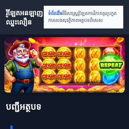
រ៉ូឡែតអនឡាញ
ទំព័រដើម
វិធីសាស្រ្តរ៉ូឡែត
ការវិភាគគូរប្រកួត
ឈ្នះលឿន
ការលេងសុវត្ថិភាព
អត្ថបទពិសេស
បញ្ជីអត្ថបទ