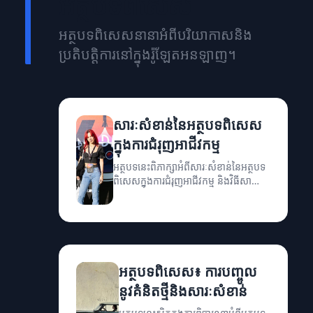
អត្ថបទពិសេស
អត្ថបទពិសេសនានាអំពីបរិយាកាសនិង
ប្រតិបត្តិការនៅក្នុងរ៉ូឡែតអនឡាញ។
សារៈសំខាន់នៃអត្ថបទពិសេស
ក្នុងការជំរុញអាជីវកម្ម
អត្ថបទនេះពិភាក្សាអំពីសារៈសំខាន់នៃអត្ថបទ
ពិសេសក្នុងការជំរុញអាជីវកម្ម និងវិធីសាស្រ្ត
សម្រាប់ការអភិវឌ្ឍន៍។
អត្ថបទពិសេស៖ ការបញ្ចូល
នូវគំនិតថ្មីនិងសារៈសំខាន់